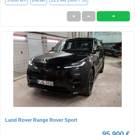
➜
★
➦
Land Rover Range Rover Sport
95.900 €