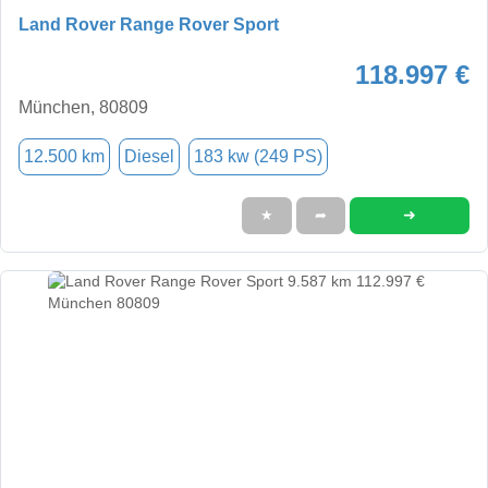
Land Rover Range Rover Sport
118.997 €
München, 80809
12.500 km
Diesel
183 kw (249 PS)
➜
★
➦