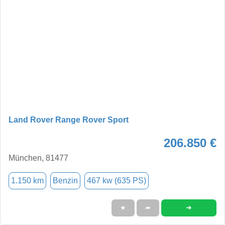
Land Rover Range Rover Sport
206.850 €
München, 81477
1.150 km
Benzin
467 kw (635 PS)
➜
★
➦