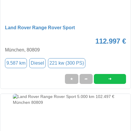
Land Rover Range Rover Sport
112.997 €
München, 80809
9.587 km
Diesel
221 kw (300 PS)
➜
★
➦