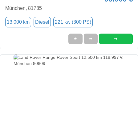
München, 81735
13.000 km
Diesel
221 kw (300 PS)
➜
★
➦