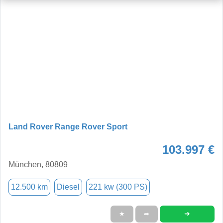
Land Rover Range Rover Sport
103.997 €
München, 80809
12.500 km
Diesel
221 kw (300 PS)
➜
★
➦