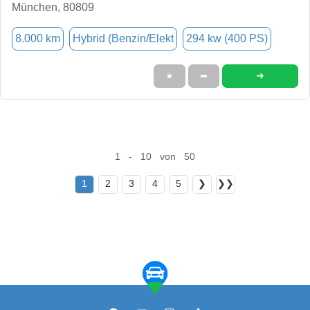
München, 80809
8.000 km
Hybrid (Benzin/Elekt
294 kw (400 PS)
➜
★
➦
1 - 10 von 50
1
2
3
4
5
❯
❯❯