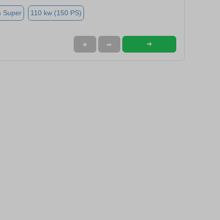
n Super
110 kw (150 PS)
➜
★
➦