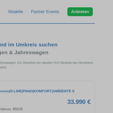
Modelle
Partner Events
Anbieten
und im Umkreis suchen
gen & Jahreswagen
hreswagen. Ein Überblick der atuellen SUV Modelle des Herstellers
ebot.
S tronic|S-LINE|PANO|KOMFORT|AMBIENTE S
33.990 €
rtsbrun, 85635