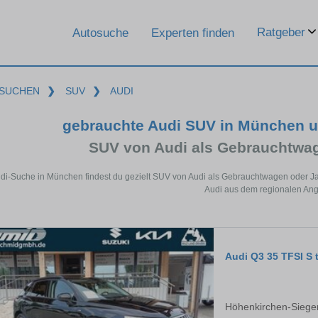
Ratgeber
Autosuche
Experten finden
SUCHEN
❯
SUV
❯
AUDI
gebrauchte Audi SUV in München 
SUV von Audi als Gebrauchtwa
udi-Suche in München findest du gezielt SUV von Audi als Gebrauchtwagen oder Ja
Audi aus dem regionalen Ang
Audi Q3 35 TFSI 
Höhenkirchen-Siege