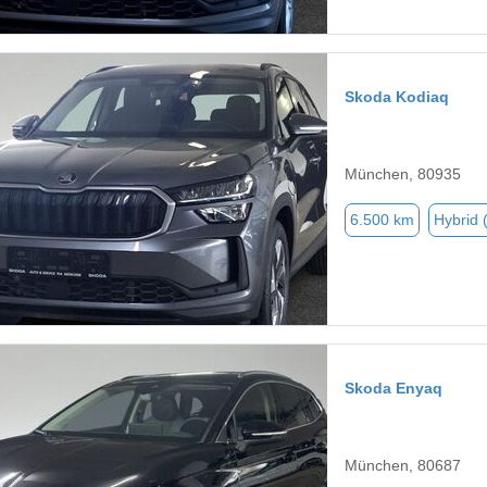
Skoda Kodiaq
München, 80935
6.500 km
Hybrid 
Skoda Enyaq
München, 80687