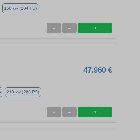
150 kw (204 PS)
➜
★
➦
47.960 €
o
210 kw (286 PS)
➜
★
➦