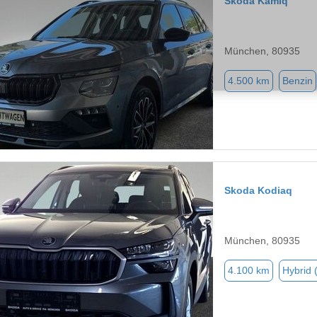
Skoda Kamiq
München, 80935
4.500 km
Benzin
Skoda Kodiaq
München, 80935
4.100 km
Hybrid 