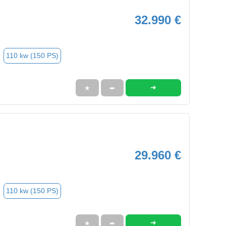
32.990 €
110 kw (150 PS)
➜
★
➦
29.960 €
110 kw (150 PS)
➜
★
➦