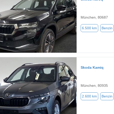
München, 80687
6.500 km
Benzin
Skoda Kamiq
München, 80935
2.600 km
Benzin