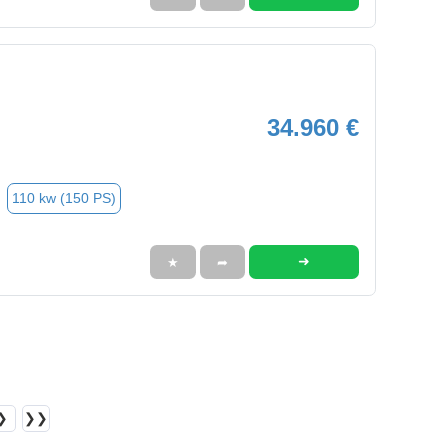
34.960 €
110 kw (150 PS)
➜
★
➦
❯
❯❯