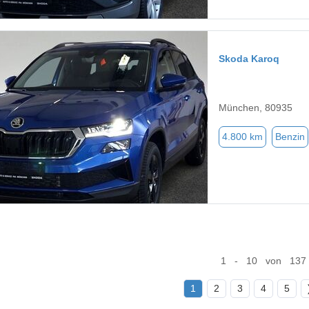
Skoda Karoq
München, 80935
4.800 km
Benzin
1 - 10 von 137
1
2
3
4
5