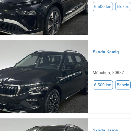
6.500 km
Elektro
Skoda Kamiq
München, 80687
6.500 km
Benzin
Skoda Karoq