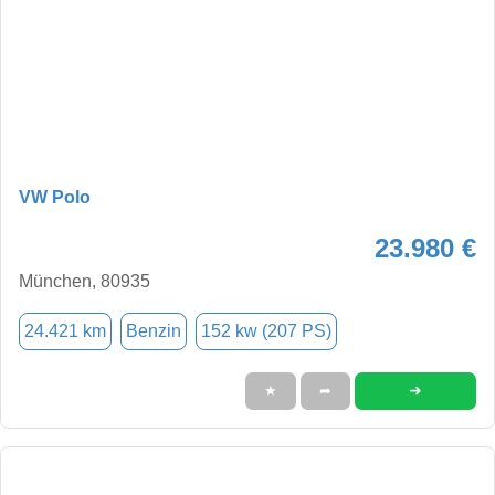
VW Polo
23.980 €
München, 80935
24.421 km
Benzin
152 kw (207 PS)
➜
★
➦