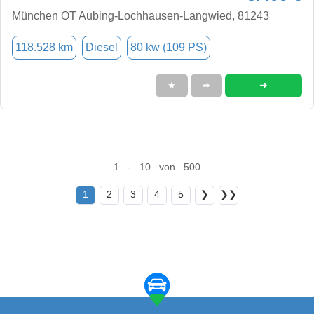
München OT Aubing-Lochhausen-Langwied, 81243
118.528 km
Diesel
80 kw (109 PS)
➜
★
➦
1 - 10 von 500
1
2
3
4
5
❯
❯❯