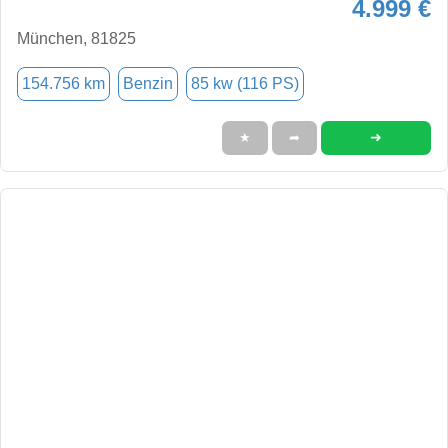
4.999 €
München, 81825
154.756 km
Benzin
85 kw (116 PS)
➜
★
➦