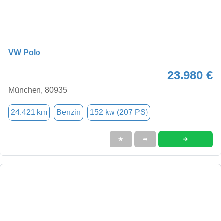
VW Polo
23.980 €
München, 80935
24.421 km
Benzin
152 kw (207 PS)
➜
★
➦