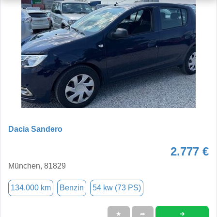
Dacia Sandero
2.777 €
München, 81829
134.000 km
Benzin
54 kw (73 PS)
➜
★
➦