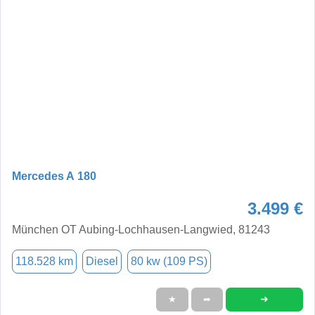
Mercedes A 180
3.499 €
München OT Aubing-Lochhausen-Langwied, 81243
118.528 km
Diesel
80 kw (109 PS)
➜
★
➦