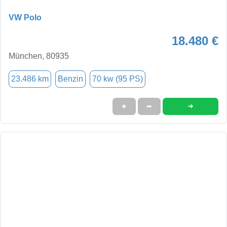
VW Polo
18.480 €
München, 80935
23.486 km
Benzin
70 kw (95 PS)
➜
★
➦