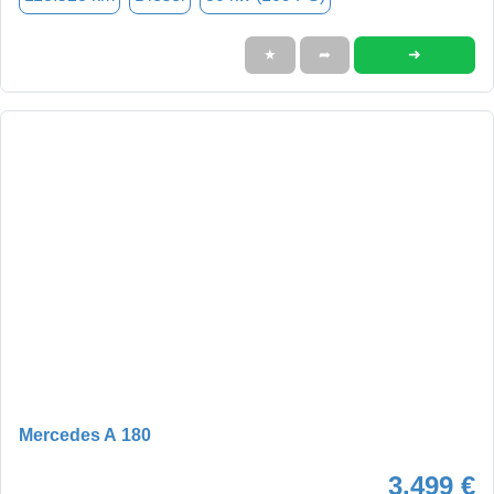
➜
★
➦
Mercedes A 180
3.499 €