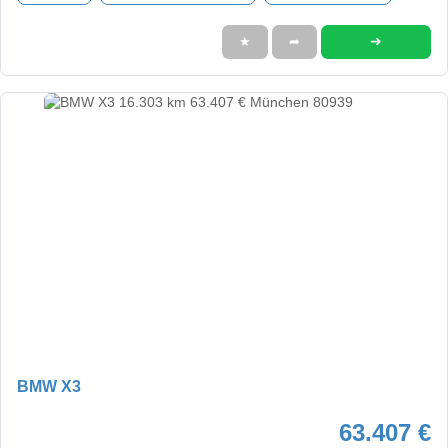
➜
★
➦
BMW X3
63.407 €