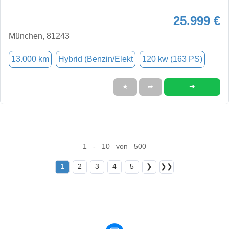
25.999 €
München, 81243
13.000 km
Hybrid (Benzin/Elekt
120 kw (163 PS)
➜
★
➦
1 - 10 von 500
1
2
3
4
5
❯
❯❯