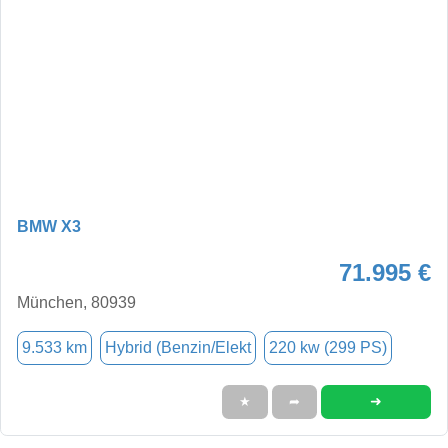
BMW X3
71.995 €
München, 80939
9.533 km
Hybrid (Benzin/Elekt
220 kw (299 PS)
➜
★
➦