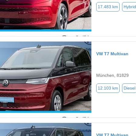
17.483 km
Hybrid
VW T7 Multivan
München, 81829
12.103 km
Diesel
VW T7 Multivan