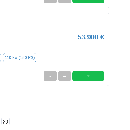
53.900 €
110 kw (150 PS)
➜
★
➦
❯❯