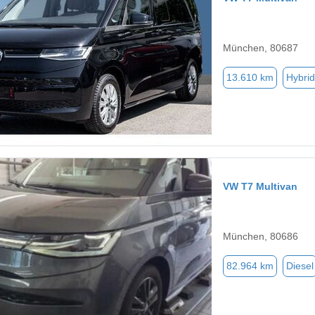
München, 80687
13.610 km
Hybrid
VW T7 Multivan
München, 80686
82.964 km
Diesel