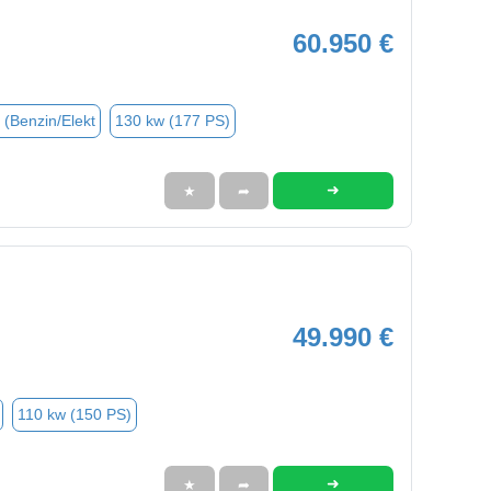
60.950 €
 (Benzin/Elekt
130 kw (177 PS)
➜
★
➦
49.990 €
110 kw (150 PS)
➜
★
➦