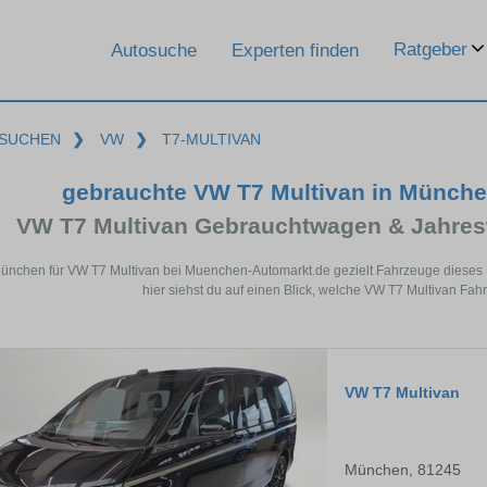
Ratgeber
Autosuche
Experten finden
SUCHEN
❯
VW
❯
T7-MULTIVAN
gebrauchte VW T7 Multivan in Münch
VW T7 Multivan Gebrauchtwagen & Jahres
München für VW T7 Multivan bei Muenchen-Automarkt.de gezielt Fahrzeuge dieses
hier siehst du auf einen Blick, welche VW T7 Multivan Fa
VW T7 Multivan
München, 81245