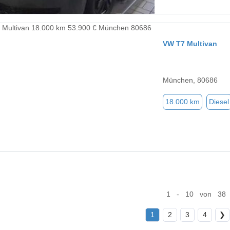
VW T7 Multivan
München, 80686
18.000 km
Diesel
1 - 10 von 38
1
2
3
4
❯