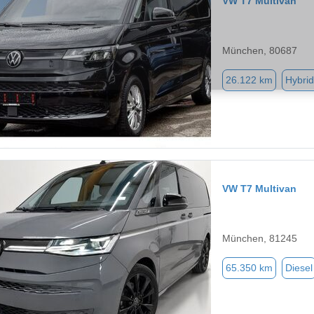
VW T7 Multivan
München, 80687
26.122 km
Hybrid
VW T7 Multivan
München, 81245
65.350 km
Diesel