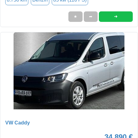
➜
★
➦
VW Caddy
34.890 €