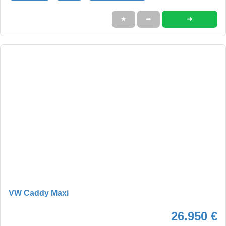
➜
★
➦
VW Caddy Maxi
26.950 €