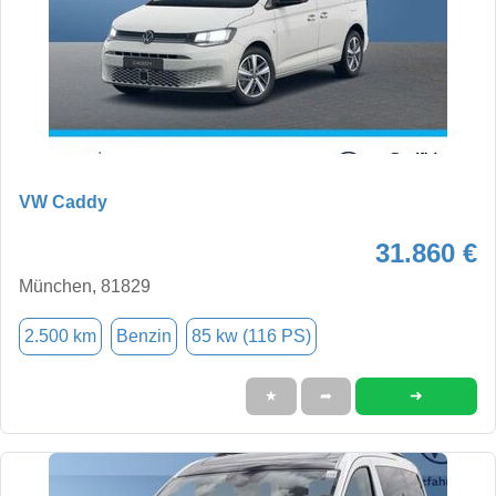
VW Caddy
31.860 €
München, 81829
2.500 km
Benzin
85 kw (116 PS)
➜
★
➦