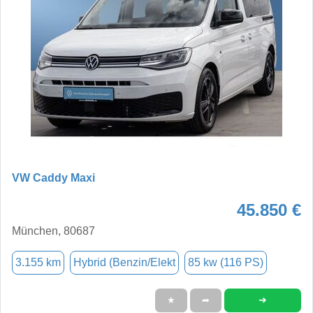
VW Caddy Maxi
45.850 €
München, 80687
3.155 km
Hybrid (Benzin/Elekt
85 kw (116 PS)
➜
★
➦