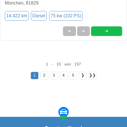
München, 81829
14.422 km
Diesel
75 kw (102 PS)
➜
★
➦
1 - 10 von 197
1
2
3
4
5
❯
❯❯