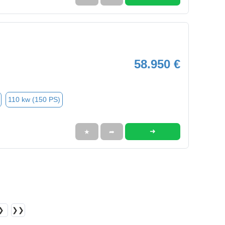
58.950 €
110 kw (150 PS)
➜
★
➦
❯
❯❯