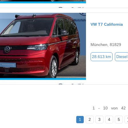
VW T7 California
München, 81829
28.613 km
Diesel
1 - 10 von 42
1
2
3
4
5