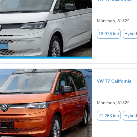
München, 81829
18.973 km
Hybrid
VW T7 California
München, 81829
27.263 km
Hybrid