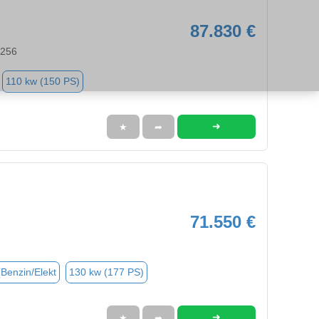
87.830 €
2256
110 kw (150 PS)
➜
★
➦
71.550 €
(Benzin/Elekt
130 kw (177 PS)
➜
★
➦