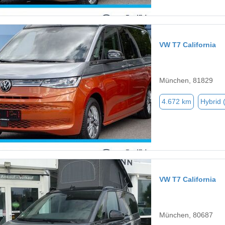
VW T7 California
München, 81829
4.672 km
Hybrid 
VW T7 California
München, 80687