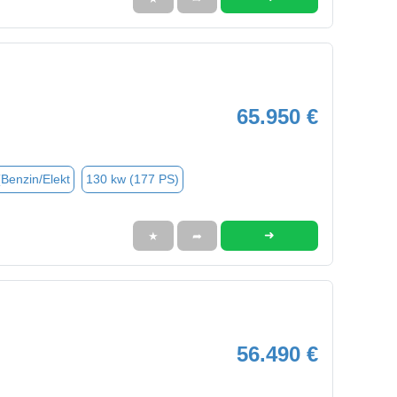
65.950 €
(Benzin/Elekt
130 kw (177 PS)
➜
★
➦
56.490 €