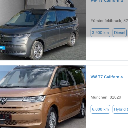
VW T7 California
Fürstenfeldbruck, 8
3.900 km
Diesel
VW T7 California
München, 81829
6.888 km
Hybrid 