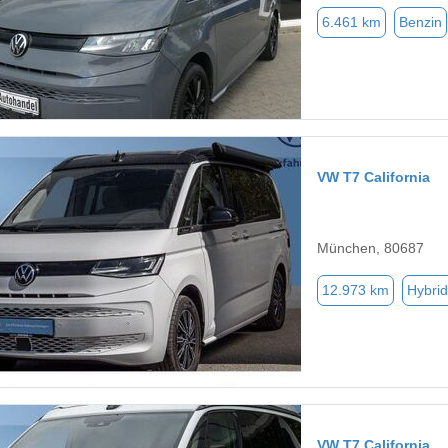
6.461 km
Benzin
VW T7 California
München, 80687
12.973 km
Hybrid
VW T7 California