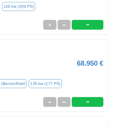
150 kw (204 PS)
➜
★
➦
68.950 €
 (Benzin/Elekt
130 kw (177 PS)
➜
★
➦