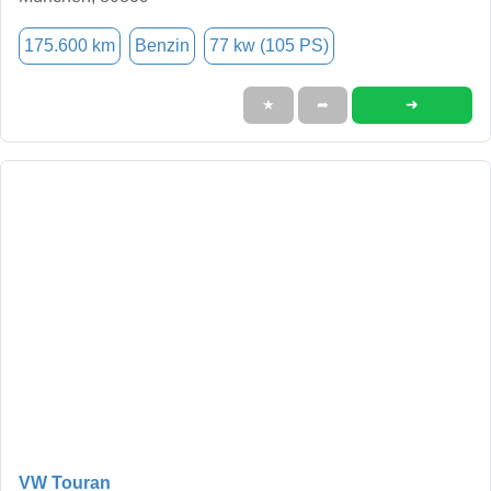
175.600 km
Benzin
77 kw (105 PS)
➜
★
➦
VW Touran