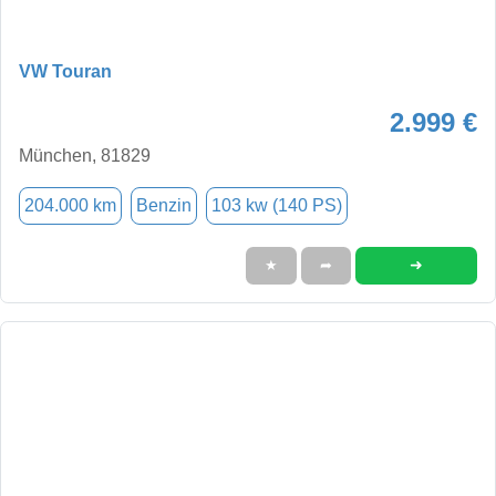
VW Touran
2.999 €
München, 81829
204.000 km
Benzin
103 kw (140 PS)
➜
★
➦