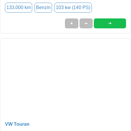
133.000 km
Benzin
103 kw (140 PS)
➜
★
➦
VW Touran