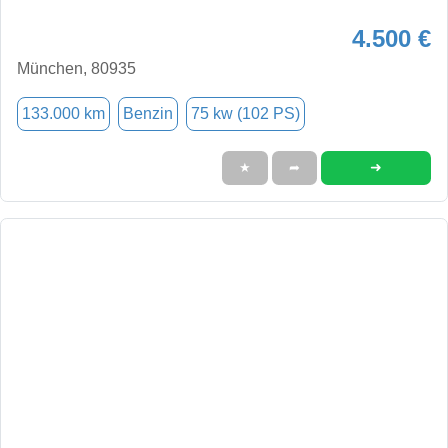
4.500 €
München, 80935
133.000 km
Benzin
75 kw (102 PS)
➜
★
➦