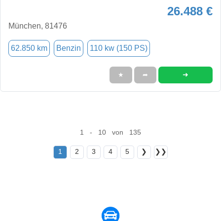
26.488 €
München, 81476
62.850 km
Benzin
110 kw (150 PS)
➜
★
➦
1 - 10 von 135
1
2
3
4
5
❯
❯❯