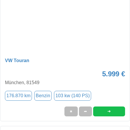
VW Touran
5.999 €
München, 81549
176.870 km
Benzin
103 kw (140 PS)
➜
★
➦