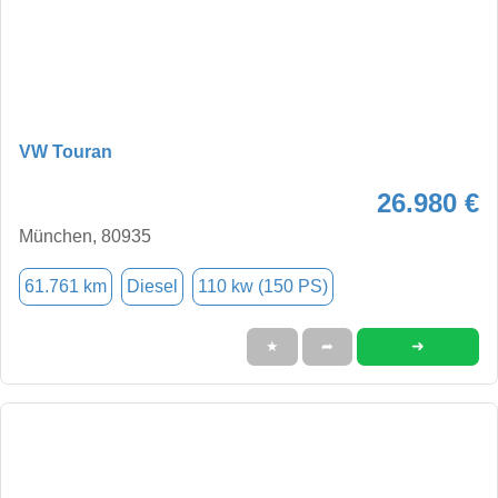
VW Touran
26.980 €
München, 80935
61.761 km
Diesel
110 kw (150 PS)
➜
★
➦