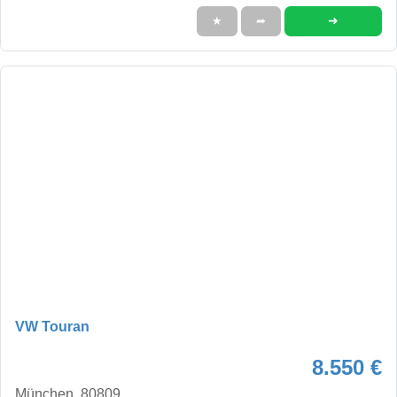
➜
★
➦
VW Touran
8.550 €
München, 80809