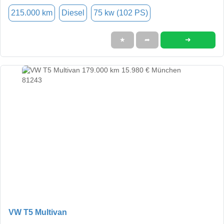
215.000 km
Diesel
75 kw (102 PS)
➜
★
➦
VW T5 Multivan