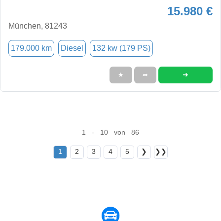
15.980 €
München, 81243
179.000 km
Diesel
132 kw (179 PS)
➜
★
➦
1 - 10 von 86
1
2
3
4
5
❯
❯❯