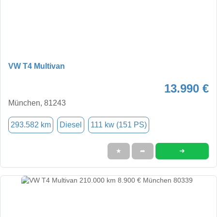
VW T4 Multivan
13.990 €
München, 81243
293.582 km
Diesel
111 kw (151 PS)
➜
★
➦