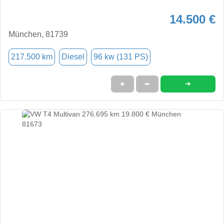
14.500 €
München, 81739
217.500 km
Diesel
96 kw (131 PS)
➜
★
➦