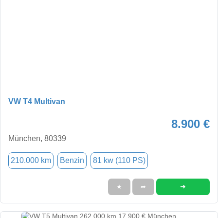
VW T4 Multivan
8.900 €
München, 80339
210.000 km
Benzin
81 kw (110 PS)
➜
★
➦