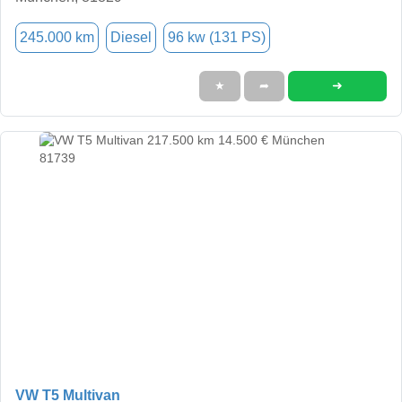
245.000 km
Diesel
96 kw (131 PS)
➜
★
➦
VW T5 Multivan