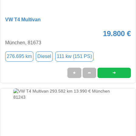
VW T4 Multivan
19.800 €
München, 81673
276.695 km
Diesel
111 kw (151 PS)
➜
★
➦