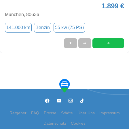
1.899 €
München, 80636
141.000 km
Benzin
55 kw (75 PS)
➜
★
➦
Ratgeber
FAQ
Presse
Städte
Über Uns
Impressum
Datenschutz
Cookies