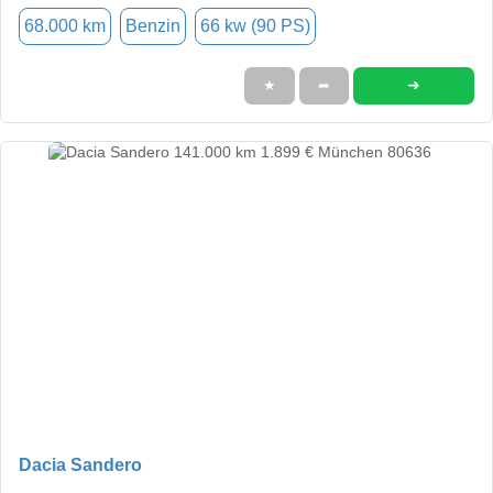
68.000 km
Benzin
66 kw (90 PS)
➜
★
➦
Dacia Sandero