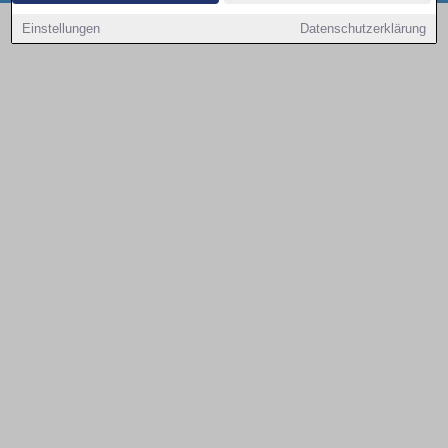
Copyright © 2000 - 2026 | 1A Infosysteme GmbH | Content by: 1a-sites-autos
Einstellungen
Datenschutzerklärung
08.08.2026