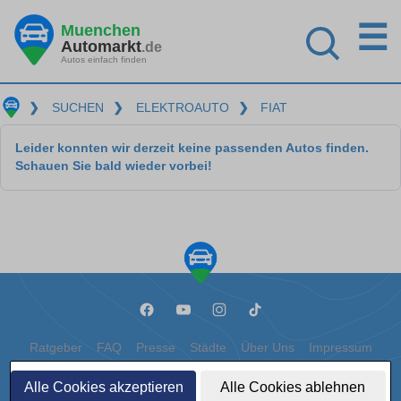
☰
Muenchen
Automarkt
.de
Autos einfach finden
❯
SUCHEN
❯
ELEKTROAUTO
❯
FIAT
Leider konnten wir derzeit keine passenden Autos finden.
Schauen Sie bald wieder vorbei!
Ratgeber
FAQ
Presse
Städte
Über Uns
Impressum
Datenschutz
Cookies
Alle Cookies akzeptieren
Alle Cookies ablehnen