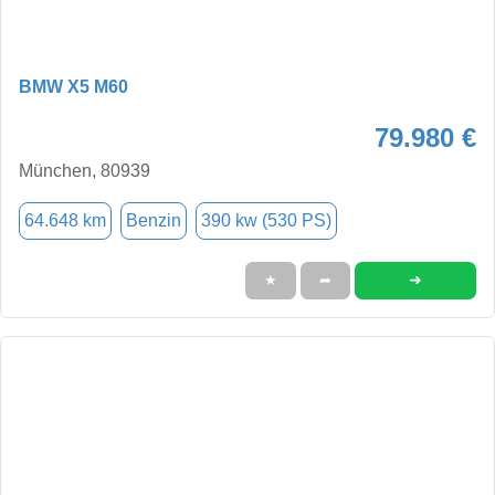
BMW X5 M60
79.980 €
München, 80939
64.648 km
Benzin
390 kw (530 PS)
➜
★
➦