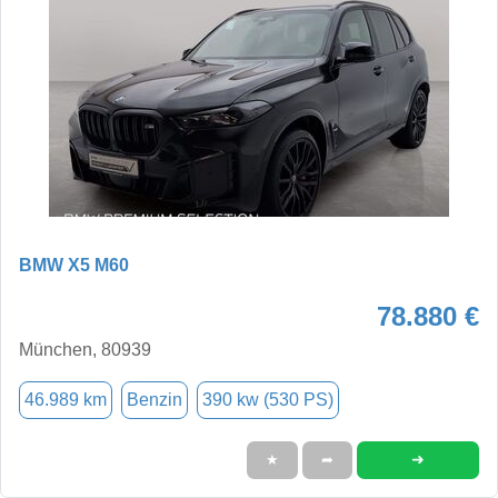
BMW X5 M60
78.880 €
München, 80939
46.989 km
Benzin
390 kw (530 PS)
➜
★
➦