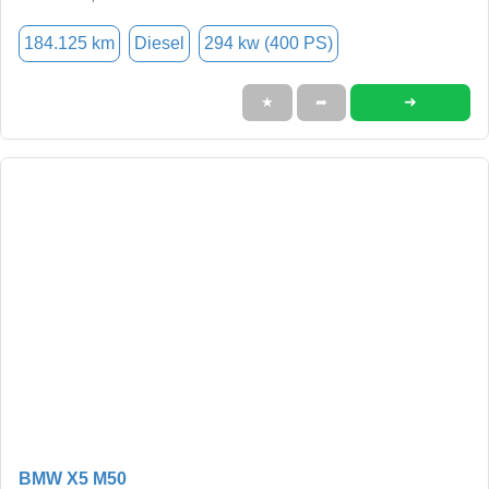
184.125 km
Diesel
294 kw (400 PS)
➜
★
➦
BMW X5 M50