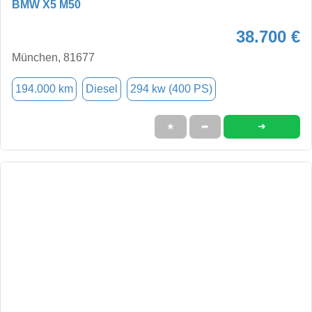
BMW X5 M50
38.700 €
München, 81677
194.000 km
Diesel
294 kw (400 PS)
➜
★
➦