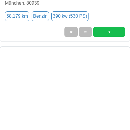
München, 80939
58.179 km
Benzin
390 kw (530 PS)
➜
★
➦