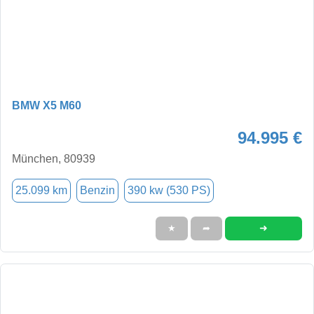
BMW X5 M60
94.995 €
München, 80939
25.099 km
Benzin
390 kw (530 PS)
➜
★
➦