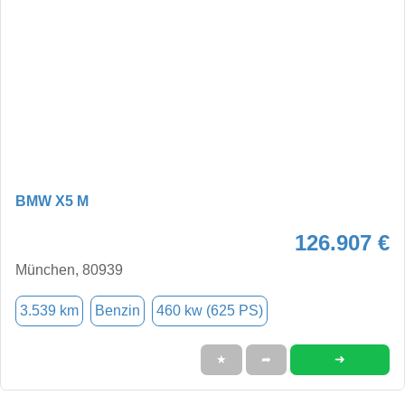
BMW X5 M
126.907 €
München, 80939
3.539 km
Benzin
460 kw (625 PS)
➜
★
➦