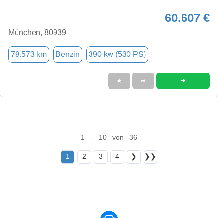
60.607 €
München, 80939
79.573 km
Benzin
390 kw (530 PS)
➜
★
➦
1 - 10 von 36
1
2
3
4
❯
❯❯