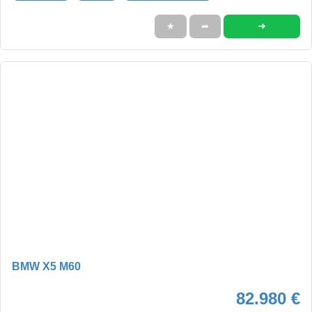
➜
★
➦
BMW X5 M60
82.980 €