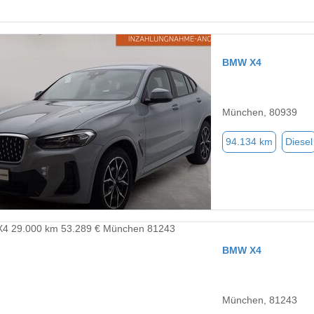
BMW X4
München, 80939
94.134 km
Diesel
BMW X4
München, 81243