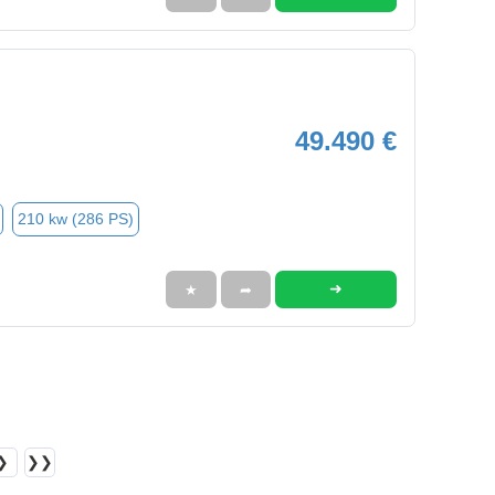
49.490 €
210 kw (286 PS)
➜
★
➦
❯
❯❯