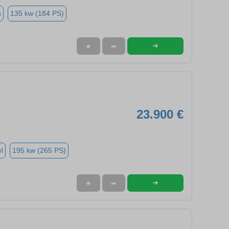
n
135 kw (184 PS)
➜
★
➦
23.900 €
l
195 kw (265 PS)
➜
★
➦