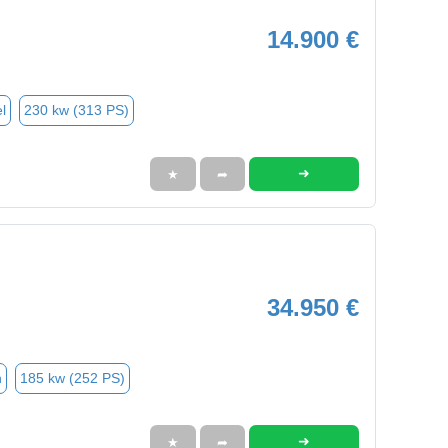
14.900 €
l
230 kw (313 PS)
➜
★
➦
34.950 €
n
185 kw (252 PS)
➜
★
➦