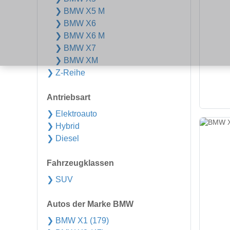
❯ BMW X5 M
❯ BMW X6
❯ BMW X6 M
❯ BMW X7
❯ BMW XM
❯ Z-Reihe
Antriebsart
❯ Elektroauto
❯ Hybrid
❯ Diesel
Fahrzeugklassen
❯ SUV
Autos der Marke BMW
❯ BMW X1 (179)