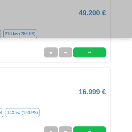
49.200 €
210 kw (286 PS)
➜
★
➦
16.999 €
l
140 kw (190 PS)
➜
★
➦