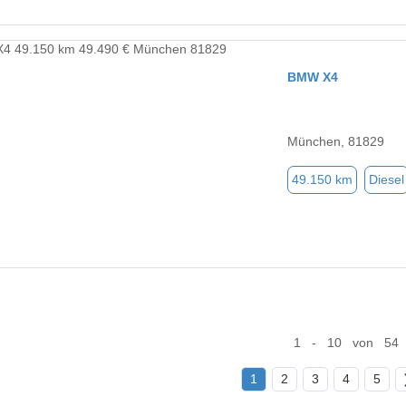
BMW X4
München, 81829
49.150 km
Diesel
1 - 10 von 54
1
2
3
4
5