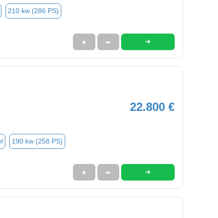
210 kw (286 PS)
➜
★
➦
22.800 €
l
190 kw (258 PS)
➜
★
➦