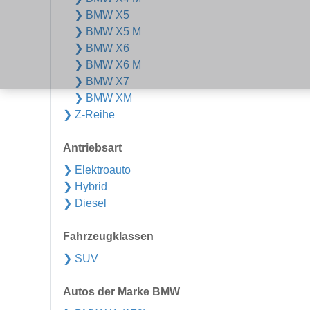
❯ BMW X5
❯ BMW X5 M
❯ BMW X6
❯ BMW X6 M
❯ BMW X7
❯ BMW XM
❯ Z-Reihe
Antriebsart
❯ Elektroauto
❯ Hybrid
❯ Diesel
Fahrzeugklassen
❯ SUV
Autos der Marke BMW