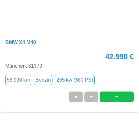
BMW X4 M40
42.990 €
München, 81379
56.990 km
Benzin
265 kw (360 PS)
➜
★
➦