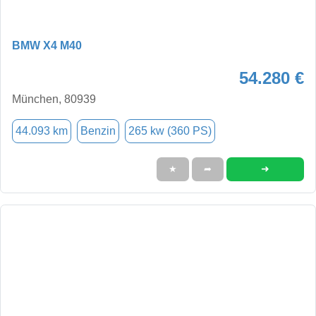
BMW X4 M40
54.280 €
München, 80939
44.093 km
Benzin
265 kw (360 PS)
➜
★
➦