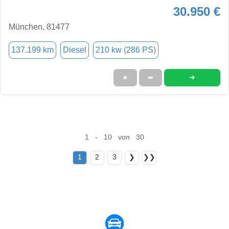
30.950 €
München, 81477
137.199 km
Diesel
210 kw (286 PS)
➜
★
➦
1 - 10 von 30
1
2
3
❯
❯❯