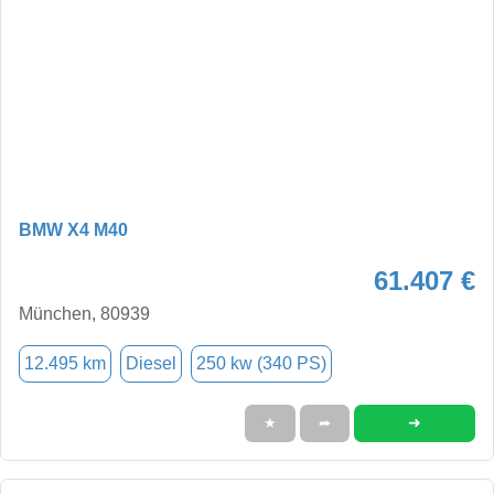
BMW X4 M40
61.407 €
München, 80939
12.495 km
Diesel
250 kw (340 PS)
➜
★
➦