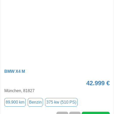
BMW X4 M
42.999 €
München, 81827
89.900 km
Benzin
375 kw (510 PS)