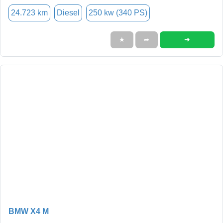
24.723 km
Diesel
250 kw (340 PS)
➜
★
➦
BMW X4 M