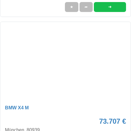
➜
★
➦
BMW X4 M
73.707 €
München, 80939