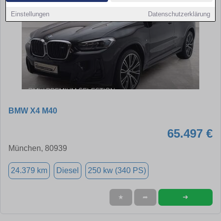
Einstellungen
Datenschutzerklärung
BMW X4 M40
65.497 €
München, 80939
24.379 km
Diesel
250 kw (340 PS)
➜
★
➦