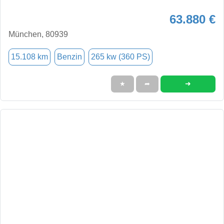
63.880 €
München, 80939
15.108 km
Benzin
265 kw (360 PS)
➜
★
➦