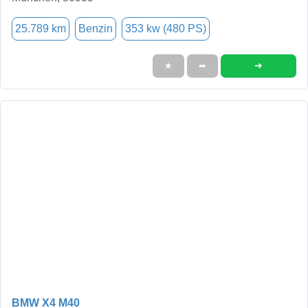
25.789 km
Benzin
353 kw (480 PS)
➜
★
➦
BMW X4 M40