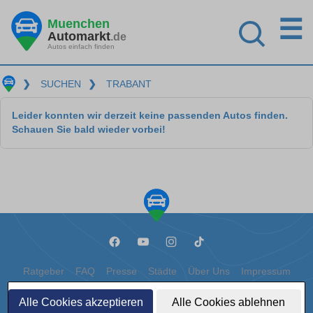
☰
Muenchen
Automarkt
.de
Autos einfach finden
❯
SUCHEN
❯
TRABANT
Leider konnten wir derzeit keine passenden Autos finden.
Schauen Sie bald wieder vorbei!
Ratgeber
FAQ
Presse
Städte
Über Uns
Impressum
Datenschutz
Cookies
Alle Cookies akzeptieren
Alle Cookies ablehnen