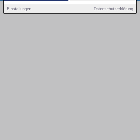
Copyright © 2000 - 2026 | 1A Infosysteme GmbH | Content by: 1a-sites-autos
Einstellungen
Datenschutzerklärung
08.08.2026