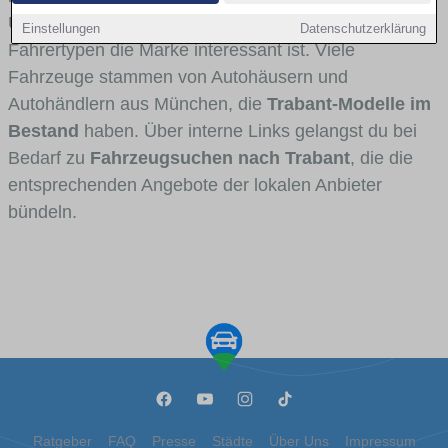
Umlandverkehr zu sehen sind und für welche
Einstellungen
Datenschutzerklärung
Fahrertypen die Marke interessant ist. Viele
Fahrzeuge stammen von Autohäusern und
Autohändlern aus München, die
Trabant-Modelle im
Bestand
haben. Über interne Links gelangst du bei
Bedarf zu
Fahrzeugsuchen nach Trabant
, die die
entsprechenden Angebote der lokalen Anbieter
bündeln.
Ratgeber
FAQ
Presse
Städte
Über Uns
Impressum