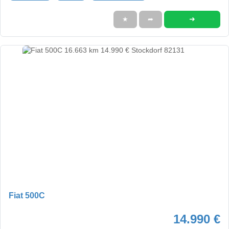
➜
★
➦
Fiat 500C
14.990 €