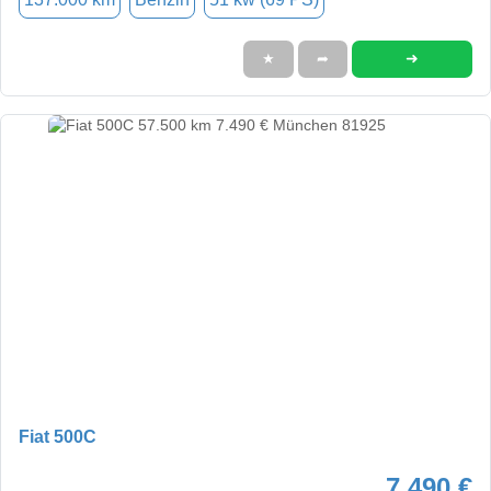
➜
★
➦
Fiat 500C
7.490 €