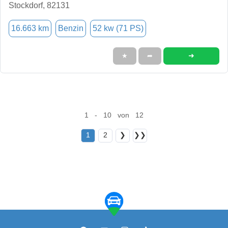
Stockdorf, 82131
16.663 km
Benzin
52 kw (71 PS)
➜
★
➦
1 - 10 von 12
1
2
❯
❯❯