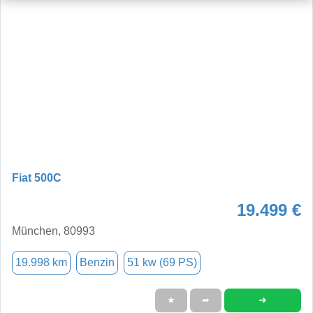
Fiat 500C
19.499 €
München, 80993
19.998 km
Benzin
51 kw (69 PS)
➜
★
➦