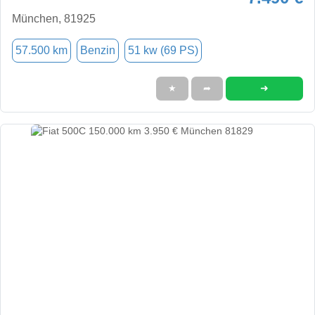
München, 81925
57.500 km
Benzin
51 kw (69 PS)
➜
★
➦