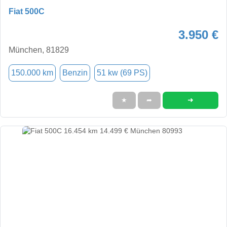
Fiat 500C
3.950 €
München, 81829
150.000 km
Benzin
51 kw (69 PS)
➜
★
➦