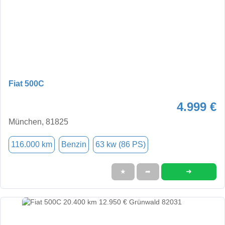
Fiat 500C
4.999 €
München, 81825
116.000 km
Benzin
63 kw (86 PS)
➜
★
➦