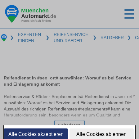
Muenchen
☰
Automarkt
.de
Autos einfach finden
EXPERTEN-
REIFENSERVICE-
❯
❯
❯
RATGEBER
❯
C
FINDEN
UND-RAEDER
Reifendienst in #seo_ort# auswählen: Worauf es bei Service
und Einlagerung ankommt
Reifenservice & Räder · #replacements# Reifendienst in #seo_ort#
auswählen: Worauf es bei Service und Einlagerung ankommt Die
Auswahl des richtigen Reifendienstes #replacements# kann eine
Herausforderung sein, besonders wenn es um Qualität und
Zuverlässigkeit geht. Ein professioneller Service sollte nicht nur
weiterlesen
beim Auswuchten und Montieren der Reifen Expertise bieten,
sondern auch optimale Bedingungen zur Einlagerung bereitstellen.
Alle Cookies akzeptieren
Alle Cookies ablehnen