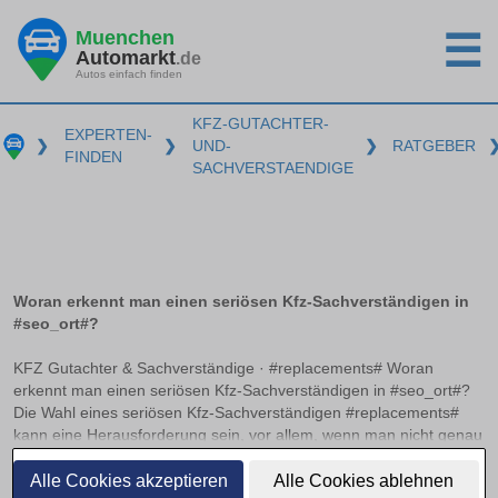
Muenchen
☰
Automarkt
.de
Autos einfach finden
KFZ-GUTACHTER-
EXPERTEN-
❯
❯
UND-
❯
RATGEBER
FINDEN
SACHVERSTAENDIGE
Woran erkennt man einen seriösen Kfz-Sachverständigen in
#seo_ort#?
KFZ Gutachter & Sachverständige · #replacements# Woran
erkennt man einen seriösen Kfz-Sachverständigen in #seo_ort#?
Die Wahl eines seriösen Kfz-Sachverständigen #replacements#
kann eine Herausforderung sein, vor allem, wenn man nicht genau
weiß, worauf zu achten ist. Anerkannte Zertifizierungen und
weiterlesen
Verbandsmitgliedschaften können hier als wichtige Indikatoren
Alle Cookies akzeptieren
Alle Cookies ablehnen