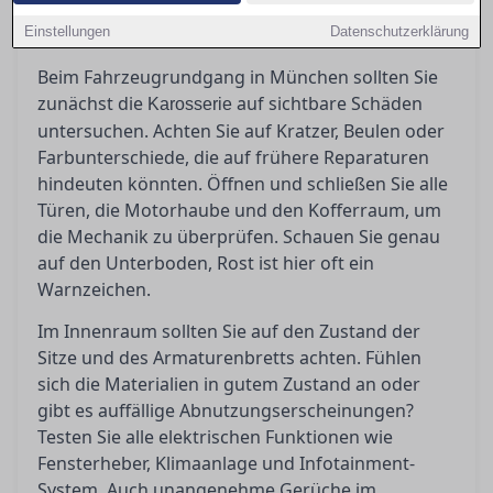
Hier erfahren Sie zudem, wann es ratsam ist,
Einstellungen
einen unabhängigen Gutachter hinzuzuziehen.
Datenschutzerklärung
Beim Fahrzeugrundgang in München sollten Sie
zunächst die
auf sichtbare Schäden
Karosserie
untersuchen. Achten Sie auf Kratzer, Beulen oder
Farbunterschiede, die auf frühere Reparaturen
hindeuten könnten. Öffnen und schließen Sie alle
Türen, die Motorhaube und den Kofferraum, um
die Mechanik zu überprüfen. Schauen Sie genau
auf den Unterboden, Rost ist hier oft ein
Warnzeichen.
Im Innenraum sollten Sie auf den Zustand der
Sitze und des Armaturenbretts achten. Fühlen
sich die Materialien in gutem Zustand an oder
gibt es auffällige Abnutzungserscheinungen?
Testen Sie alle elektrischen Funktionen wie
Fensterheber, Klimaanlage und Infotainment-
System. Auch unangenehme Gerüche im