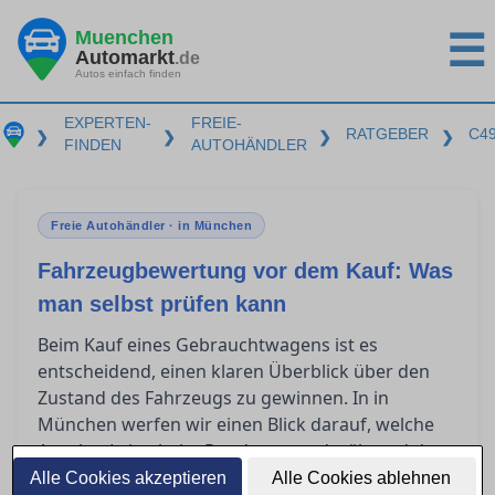
Muenchen
☰
Automarkt
.de
Autos einfach finden
EXPERTEN-
FREIE-
RATGEBER
C4
❯
❯
❯
❯
FINDEN
AUTOHÄNDLER
Freie Autohändler · in München
Fahrzeugbewertung vor dem Kauf: Was
man selbst prüfen kann
Beim Kauf eines Gebrauchtwagens ist es
entscheidend, einen klaren Überblick über den
Zustand des Fahrzeugs zu gewinnen. In in
München werfen wir einen Blick darauf, welche
Aspekte Laien beim Rundgang und während der
Probefahrt eigenständig einschätzen können.
Alle Cookies akzeptieren
Alle Cookies ablehnen