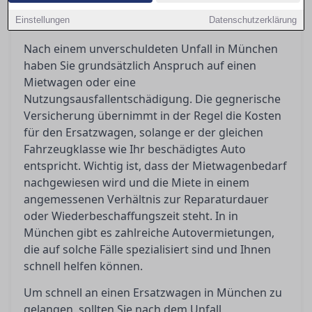
schnell an einen Ersatzwagen kommen und was
Einstellungen
Ihnen nach einem Unfall zusteht.
Datenschutzerklärung
Nach einem unverschuldeten Unfall in München
haben Sie grundsätzlich Anspruch auf einen
Mietwagen oder eine
Nutzungsausfallentschädigung. Die gegnerische
Versicherung übernimmt in der Regel die Kosten
für den Ersatzwagen, solange er der gleichen
Fahrzeugklasse wie Ihr beschädigtes Auto
entspricht. Wichtig ist, dass der Mietwagenbedarf
nachgewiesen wird und die Miete in einem
angemessenen Verhältnis zur Reparaturdauer
oder Wiederbeschaffungszeit steht. In in
München gibt es zahlreiche Autovermietungen,
die auf solche Fälle spezialisiert sind und Ihnen
schnell helfen können.
Um schnell an einen Ersatzwagen in München zu
gelangen, sollten Sie nach dem Unfall