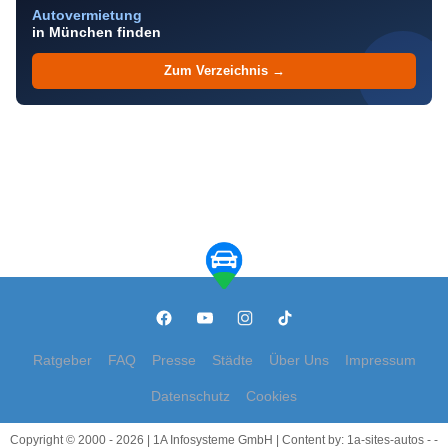
Autovermietung
in München finden
Zum Verzeichnis →
Ratgeber
FAQ
Presse
Städte
Über Uns
Impressum
Datenschutz
Cookies
Copyright © 2000 - 2026 | 1A Infosysteme GmbH | Content by: 1a-sites-autos - -