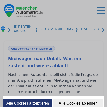
Muenchen
☰
Automarkt
.de
Autos einfach finden
EXPERTEN-
AUTOVERMIETUNG
RATGEBER
❯
❯
❯
❯
FINDEN
Autovermietung · in München
Mietwagen nach Unfall: Was mir
zusteht und wie es abläuft
Nach einem Autounfall stellt sich oft die Frage, ob
man Anspruch auf einen Mietwagen hat und wie
der Ablauf aussieht. In in München können Sie
diesen Anspruch durch die gegnerische
Versicherung geltend machen, die in der Regel
die Kosten übernimmt. Erfahren Sie, wie Sie
Alle Cookies akzeptieren
Alle Cookies ablehnen