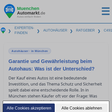
Muenchen
☰
Automarkt
.de
Autos einfach finden
EXPERTEN-
AUTOHÄUSER
RATGEBER
C49
❯
❯
❯
❯
FINDEN
Autohäuser · in München
Garantie und Gewährleistung beim
Autohaus: Was ist der Unterschied?
Der Kauf eines Autos ist eine bedeutende
Investition, und das Thema Schutz und Sicherheit
spielt dabei eine entscheidende Rolle. In in
München stehen Käufer oft vor der Frage: Was
genau unterscheidet Garantie von
Gewährleistung? Dieser Artikel bietet klare
Alle Cookies akzeptieren
Alle Cookies ablehnen