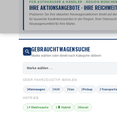
FÜR AUTOHÄUSER & HÄNDLER · REGION MÜNCHE
IHRE AKTIONSANGEBOTE · IHRE REICHWEI
Platzieren Sie Ihre aktuellen Neuwagenaktionen direkt auf den
für tausende Kaufinteressenten in der Region. Kein Gebrauch
Neuwagenumfeld für Ihre Marke.
GEBRAUCHTWAGENSUCHE
Marke wählen oder direkt nach Kategorie stöbern
ODER FAHRZEUGTYP WÄHLEN
Kleinwagen
SUV
Van
Pickup
Transporte
❯
❯
❯
❯
❯
ANTRIEB
⚡ Elektroauto
🔋 Hybrid
Diesel
❯
❯
❯