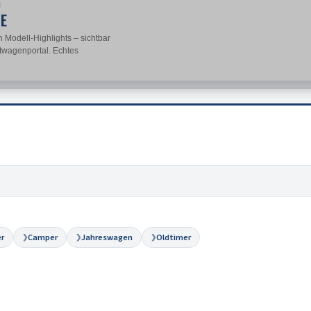
N
TE
 Modell-Highlights – sichtbar
twagenportal. Echtes
r
Camper
Jahreswagen
Oldtimer
❯
❯
❯