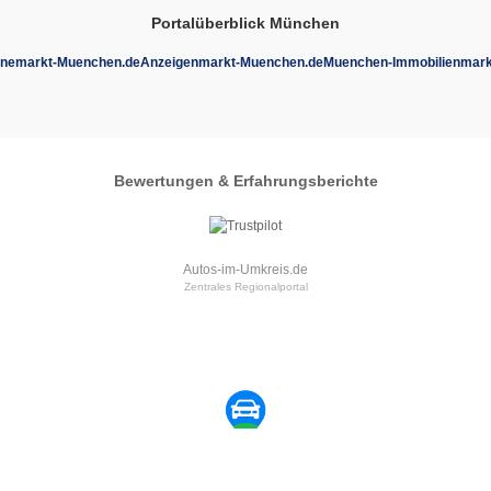
Portalüberblick München
inemarkt-Muenchen.de
Anzeigenmarkt-Muenchen.de
Muenchen-Immobilienmark
Bewertungen & Erfahrungsberichte
Autos-im-Umkreis.de
Zentrales Regionalportal
Muenchen
Automarkt