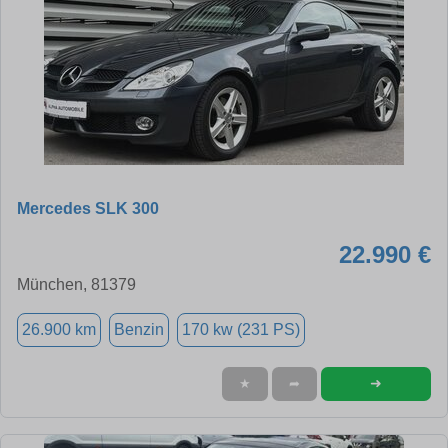
Mercedes SLK 300
22.990 €
München, 81379
26.900 km
Benzin
170 kw (231 PS)
➜
★
➦