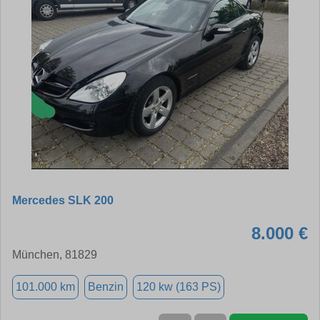
Mercedes SLK 200
8.000 €
München, 81829
101.000 km
Benzin
120 kw (163 PS)