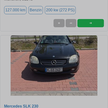
127.000 km
Benzin
200 kw (272 PS)
➜
★
➦
Mercedes SLK 230