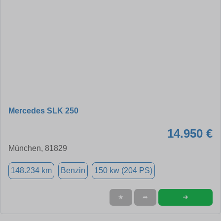
Mercedes SLK 250
14.950 €
München, 81829
148.234 km
Benzin
150 kw (204 PS)
➜
★
➦