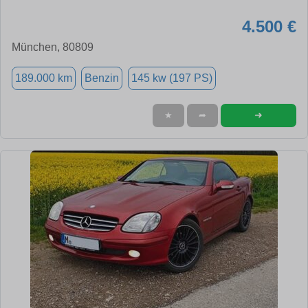
4.500 €
München, 80809
189.000 km
Benzin
145 kw (197 PS)
➜
★
➦