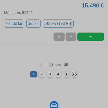
15.490 €
München, 81241
40.450 km
Benzin
142 kw (193 PS)
➜
★
➦
1 - 10 von 35
1
2
3
4
❯
❯❯