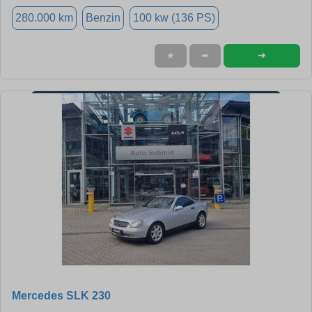
280.000 km
Benzin
100 kw (136 PS)
➜
★
➦
Mercedes SLK 230