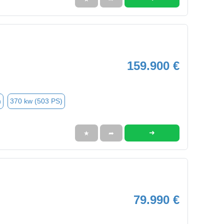
159.900 €
n
370 kw (503 PS)
➜
★
➦
79.990 €