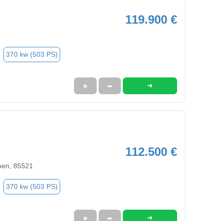
119.900 €
370 kw (503 PS)
➜
★
➦
112.500 €
hen, 85521
370 kw (503 PS)
➜
★
➦