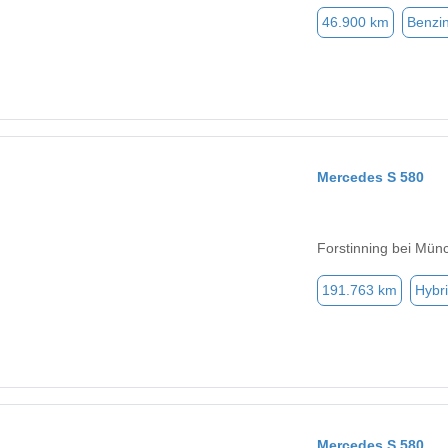
46.900 km
Benzi
Mercedes S 580
Forstinning bei Mün
191.763 km
Hybri
Mercedes S 580