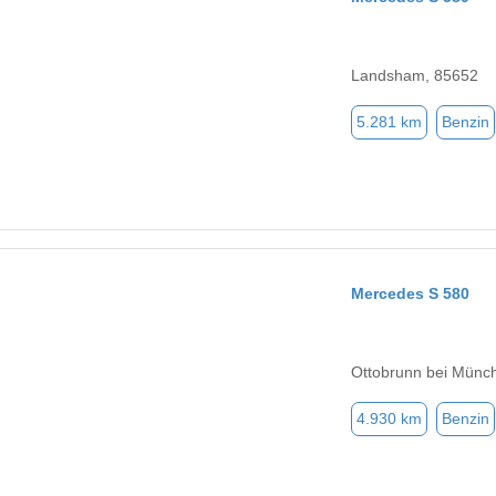
Landsham, 85652
5.281 km
Benzin
Mercedes S 580
Ottobrunn bei Münc
4.930 km
Benzin