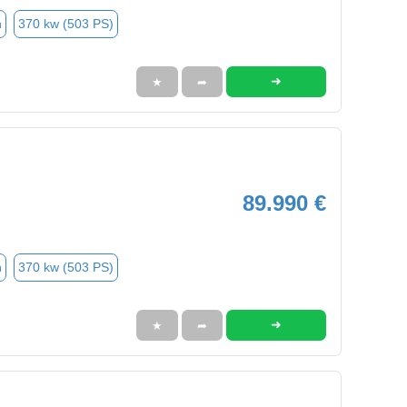
n
370 kw (503 PS)
➜
★
➦
89.990 €
n
370 kw (503 PS)
➜
★
➦