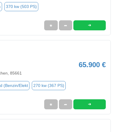
n
370 kw (503 PS)
➜
★
➦
65.900 €
chen, 85661
d (Benzin/Elekt
270 kw (367 PS)
➜
★
➦