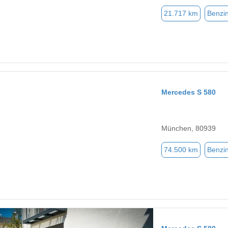
21.717 km
Benzi
Mercedes S 580
München, 80939
74.500 km
Benzi