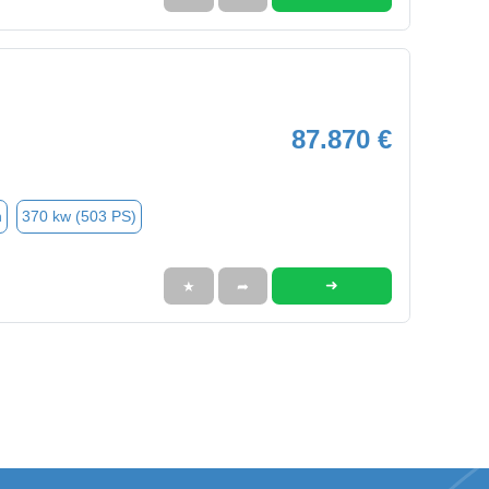
87.870 €
n
370 kw (503 PS)
➜
★
➦