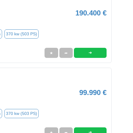
190.400 €
n
370 kw (503 PS)
➜
★
➦
99.990 €
n
370 kw (503 PS)
➜
★
➦