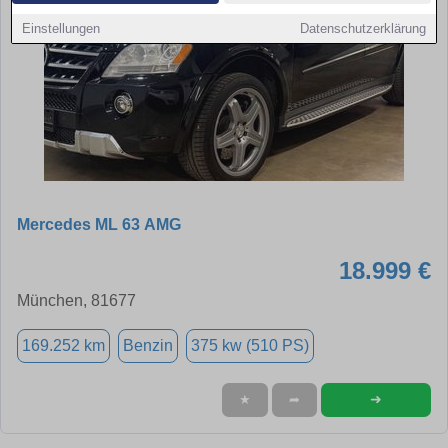
Einstellungen
Datenschutzerklärung
Mercedes ML 63 AMG
18.999 €
München, 81677
169.252 km
Benzin
375 kw (510 PS)
➜
★
➦