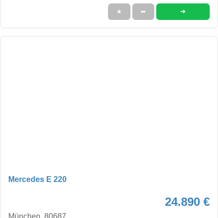
➜
★
➦
Mercedes E 220
24.890 €
München, 80687