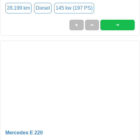
28.199 km
Diesel
145 kw (197 PS)
➜
★
➦
Mercedes E 220