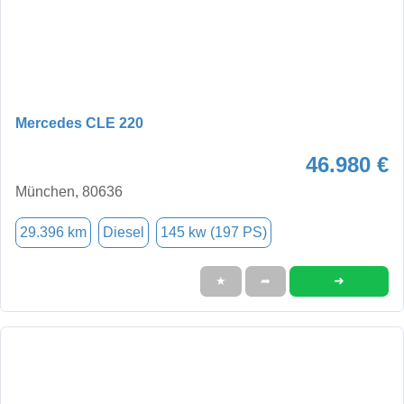
Mercedes CLE 220
46.980 €
München, 80636
29.396 km
Diesel
145 kw (197 PS)
➜
★
➦