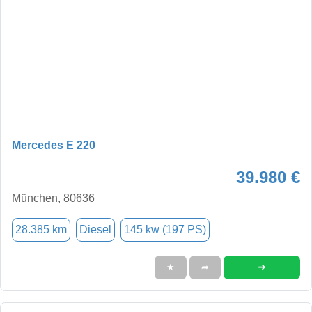
Mercedes E 220
39.980 €
München, 80636
28.385 km
Diesel
145 kw (197 PS)
➜
★
➦