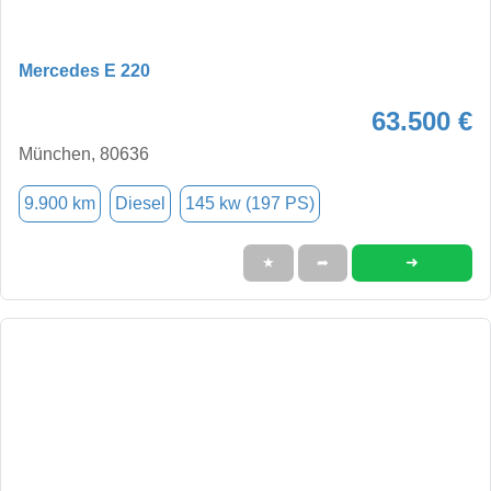
Mercedes E 220
63.500 €
München, 80636
9.900 km
Diesel
145 kw (197 PS)
➜
★
➦