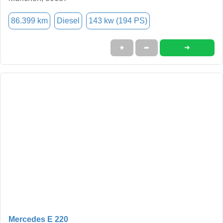
86.399 km
Diesel
143 kw (194 PS)
➜
★
➦
Mercedes E 220