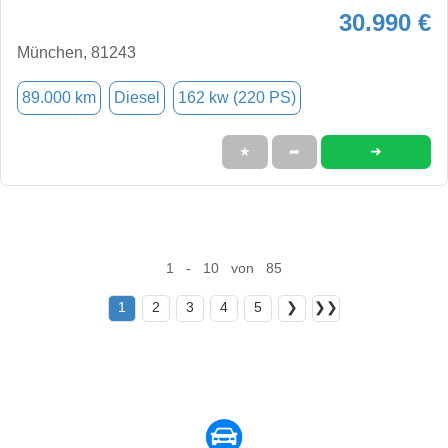
30.990 €
München, 81243
89.000 km
Diesel
162 kw (220 PS)
➜
★
➦
1 - 10 von 85
1
2
3
4
5
❯
❯❯