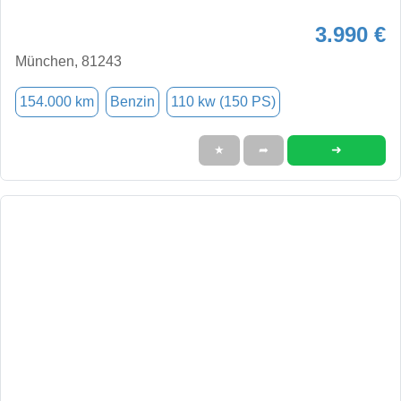
3.990 €
München, 81243
154.000 km
Benzin
110 kw (150 PS)
➜
★
➦