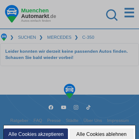
☰
Muenchen
Automarkt
.de
Autos einfach finden
❯
SUCHEN
❯
MERCEDES
❯
C-350
Leider konnten wir derzeit keine passenden Autos finden.
Schauen Sie bald wieder vorbei!
Ratgeber
FAQ
Presse
Städte
Über Uns
Impressum
Datenschutz
Cookies
Alle Cookies akzeptieren
Alle Cookies ablehnen