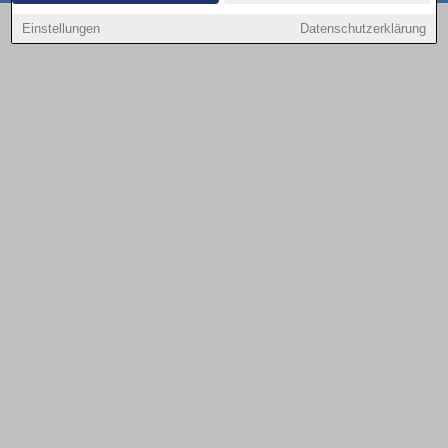
Copyright © 2000 - 2026 | 1A Infosysteme GmbH | Content by: 1a-sites-autos
Einstellungen
Datenschutzerklärung
09.08.2026