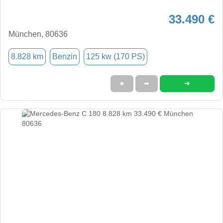
33.490 €
München, 80636
8.828 km
Benzin
125 kw (170 PS)
➜
★
➦