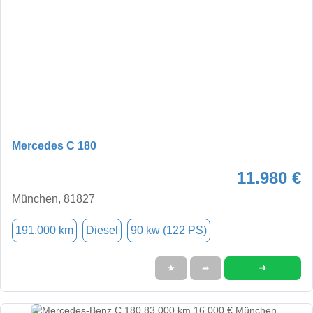
Mercedes C 180
11.980 €
München, 81827
191.000 km
Diesel
90 kw (122 PS)
➜
★
➦