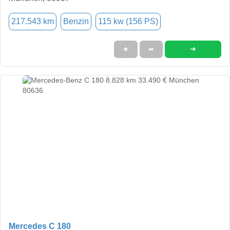
217.543 km
Benzin
115 kw (156 PS)
➜
★
➦
Mercedes C 180