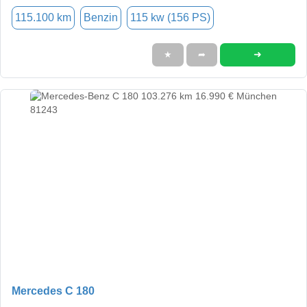
115.100 km
Benzin
115 kw (156 PS)
➜
★
➦
Mercedes C 180