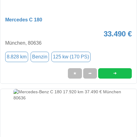
Mercedes C 180
33.490 €
München, 80636
8.828 km
Benzin
125 kw (170 PS)
➜
★
➦