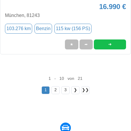
16.990 €
München, 81243
103.276 km
Benzin
115 kw (156 PS)
➜
★
➦
1 - 10 von 21
1
2
3
❯
❯❯