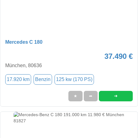
Mercedes C 180
37.490 €
München, 80636
17.920 km
Benzin
125 kw (170 PS)
➜
★
➦