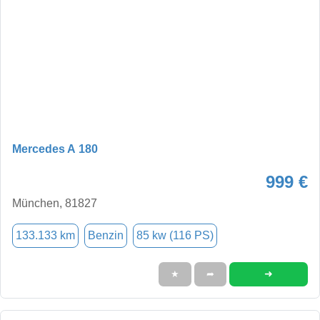
Mercedes A 180
999 €
München, 81827
133.133 km
Benzin
85 kw (116 PS)
➜
★
➦