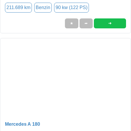
211.689 km
Benzin
90 kw (122 PS)
➜
★
➦
Mercedes A 180