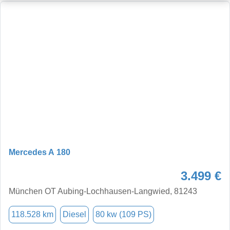
Mercedes A 180
3.499 €
München OT Aubing-Lochhausen-Langwied, 81243
118.528 km
Diesel
80 kw (109 PS)