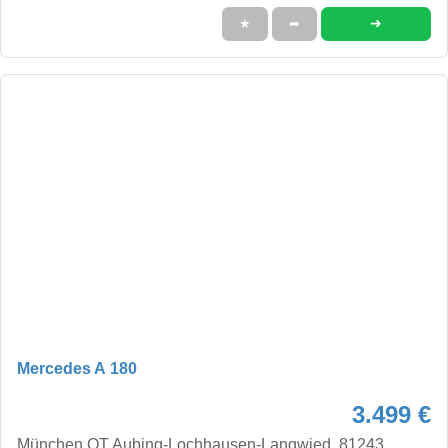
➜
★
➦
Mercedes A 180
3.499 €
München OT Aubing-Lochhausen-Langwied, 81243