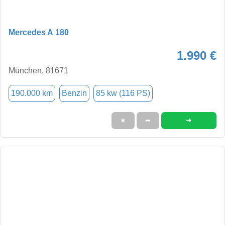
Mercedes A 180
1.990 €
München, 81671
190.000 km
Benzin
85 kw (116 PS)
➜
★
➦