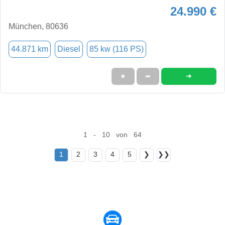
24.990 €
München, 80636
44.871 km
Diesel
85 kw (116 PS)
➜
★
➦
1 - 10 von 64
1
2
3
4
5
❯
❯❯