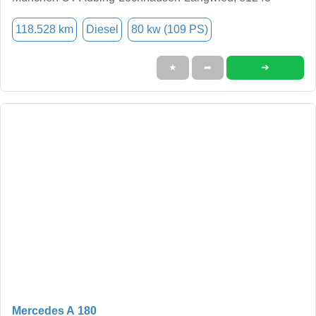
118.528 km
Diesel
80 kw (109 PS)
➜
★
➦
Mercedes A 180