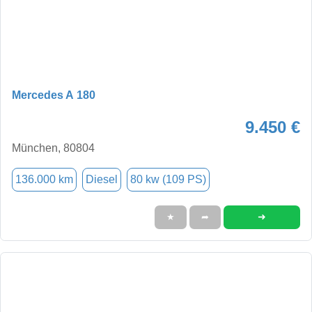
Mercedes A 180
9.450 €
München, 80804
136.000 km
Diesel
80 kw (109 PS)
➜
★
➦