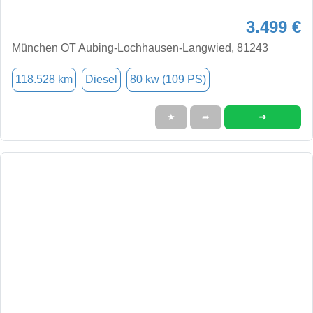
3.499 €
München OT Aubing-Lochhausen-Langwied, 81243
118.528 km
Diesel
80 kw (109 PS)
➜
★
➦