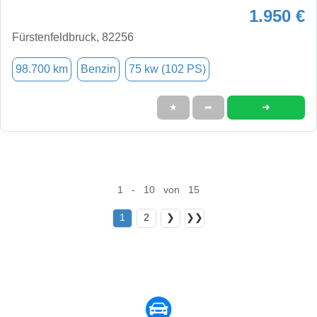
1.950 €
Fürstenfeldbruck, 82256
98.700 km
Benzin
75 kw (102 PS)
➜
★
➦
1 - 10 von 15
1
2
❯
❯❯