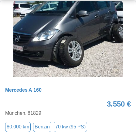
Mercedes A 160
3.550 €
München, 81829
80.000 km
Benzin
70 kw (95 PS)