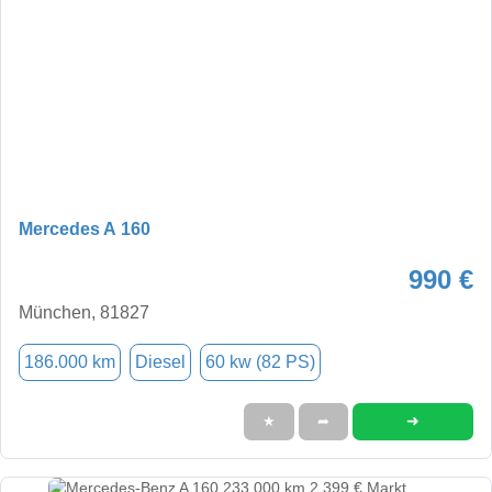
Mercedes A 160
990 €
München, 81827
186.000 km
Diesel
60 kw (82 PS)
➜
★
➦