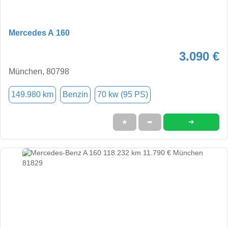
Mercedes A 160
3.090 €
München, 80798
149.980 km
Benzin
70 kw (95 PS)
➜
★
➦