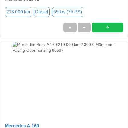
213.000 km
Diesel
55 kw (75 PS)
➜
★
➦
Mercedes A 160