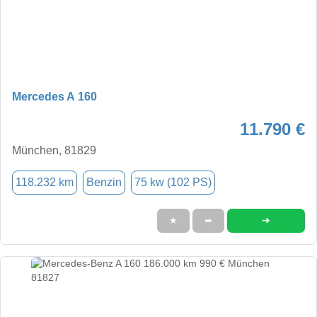
Mercedes A 160
11.790 €
München, 81829
118.232 km
Benzin
75 kw (102 PS)
➜
★
➦