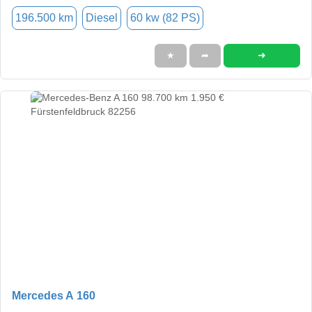
196.500 km
Diesel
60 kw (82 PS)
➜
★
➦
Mercedes A 160