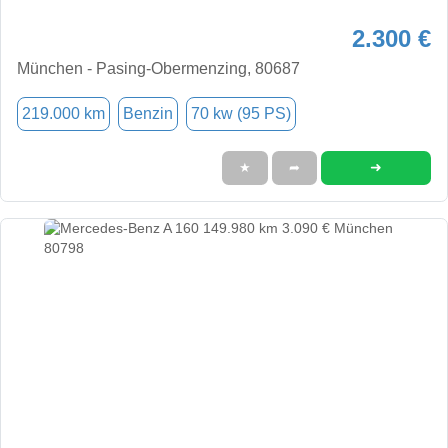
2.300 €
München - Pasing-Obermenzing, 80687
219.000 km
Benzin
70 kw (95 PS)
➜
★
➦