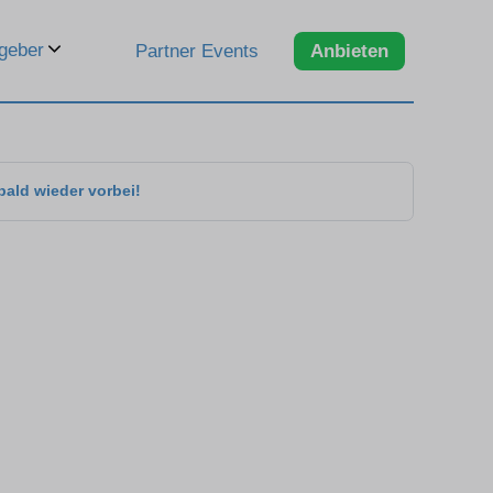
geber
Partner Events
Anbieten
bald wieder vorbei!