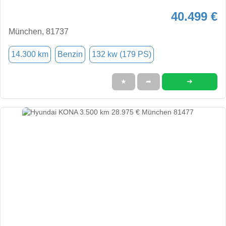
40.499 €
München, 81737
14.300 km
Benzin
132 kw (179 PS)
➜
★
➦