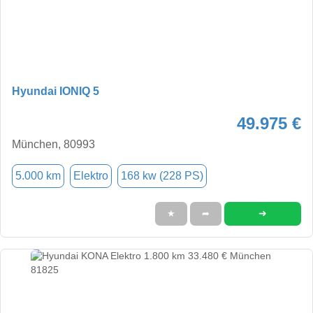
Hyundai IONIQ 5
49.975 €
München, 80993
5.000 km
Elektro
168 kw (228 PS)
➜
★
➦