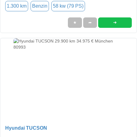
1.300 km
Benzin
58 kw (79 PS)
➜
★
➦
Hyundai TUCSON