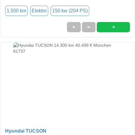
1.500 km
Elektro
150 kw (204 PS)
➜
★
➦
Hyundai TUCSON