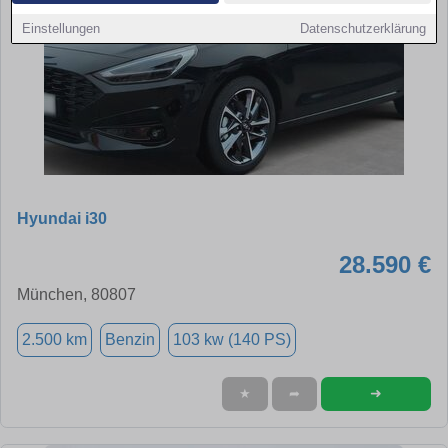
Einstellungen
Datenschutzerklärung
Hyundai i30
28.590 €
München, 80807
2.500 km
Benzin
103 kw (140 PS)
➜
★
➦