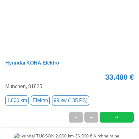
Hyundai KONA Elektro
33.480 €
München, 81825
1.800 km
Elektro
99 kw (135 PS)
➜
★
➦