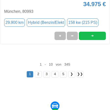
34.975 €
München, 80993
29.900 km
Hybrid (Benzin/Elekt
158 kw (215 PS)
➜
★
➦
1 - 10 von 345
1
2
3
4
5
❯
❯❯