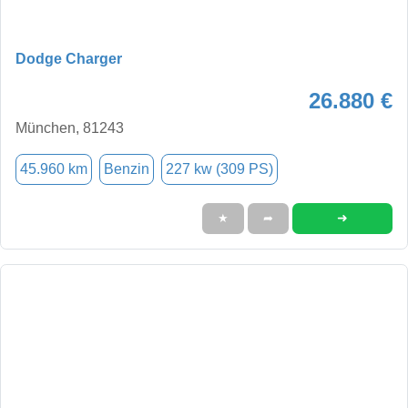
Dodge Charger
26.880 €
München, 81243
45.960 km
Benzin
227 kw (309 PS)
➜
★
➦