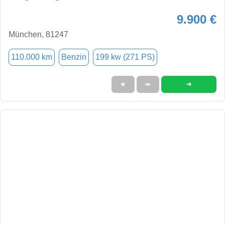
9.900 €
München, 81247
110.000 km
Benzin
199 kw (271 PS)
➜
★
➦