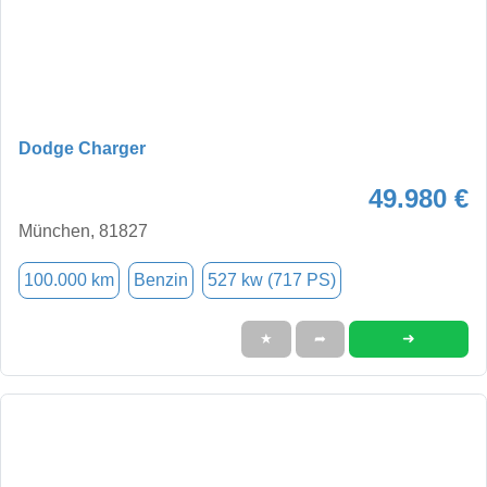
Dodge Charger
49.980 €
München, 81827
100.000 km
Benzin
527 kw (717 PS)
➜
★
➦