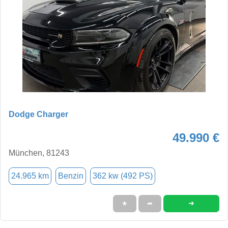
Dodge Charger
49.990 €
München, 81243
24.965 km
Benzin
362 kw (492 PS)
➜
★
➦