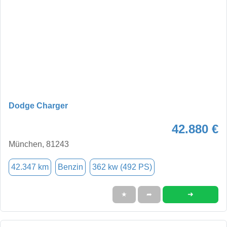
Dodge Charger
42.880 €
München, 81243
42.347 km
Benzin
362 kw (492 PS)
➜
★
➦