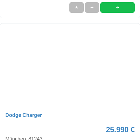
➜
★
➦
Dodge Charger
25.990 €
München, 81243