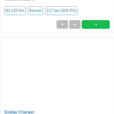
83.150 km
Benzin
227 kw (309 PS)
➜
★
➦
Dodge Charger