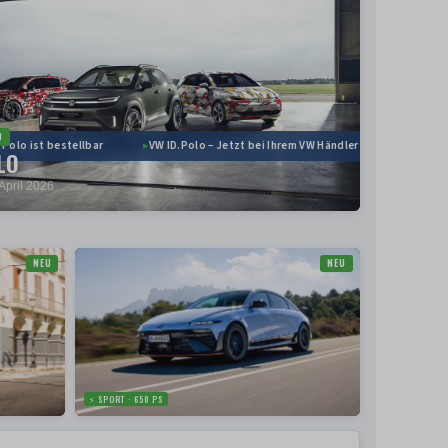
U
olo ist bestellbar
VW ID.Polo – Jetzt bei Ihrem VW Händler konfigurieren
LO
April 2026
NEU
NEU
⚡ SPORT · 650 PS