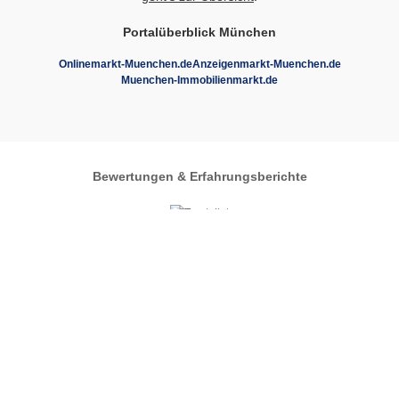
Portalüberblick München
Onlinemarkt-Muenchen.de
Anzeigenmarkt-Muenchen.de
Muenchen-Immobilienmarkt.de
Bewertungen & Erfahrungsberichte
Autos-im-Umkreis.de
Zentrales Regionalportal