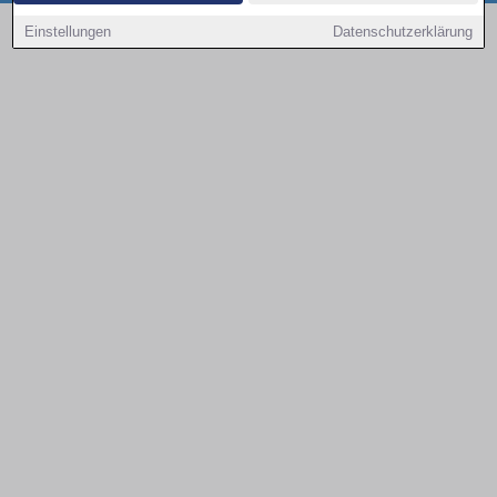
Copyright © 2000 - 2026 | 1A Infosysteme GmbH | Content by: 1a-sites-autos
Einstellungen
Datenschutzerklärung
10.08.2026