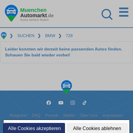
☰
Muenchen
Automarkt
.de
Autos einfach finden
❯
SUCHEN
❯
BMW
❯
728
Leider konnten wir derzeit keine passenden Autos finden.
Schauen Sie bald wieder vorbei!
Ratgeber
FAQ
Presse
Städte
Über Uns
Impressum
Datenschutz
Cookies
Alle Cookies akzeptieren
Alle Cookies ablehnen