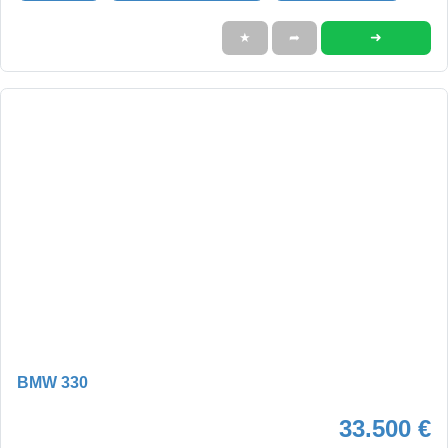
➜
★
➦
BMW 330
33.500 €