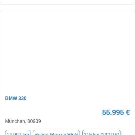
BMW 330
55.995 €
München, 80939
14.997 km
Hybrid (Benzin/Elekt
215 kw (292 PS)