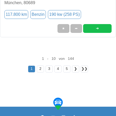
München, 80689
117.800 km
Benzin
190 kw (258 PS)
➜
★
➦
1 - 10 von 144
1
2
3
4
5
❯
❯❯