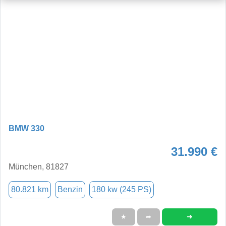
BMW 330
31.990 €
München, 81827
80.821 km
Benzin
180 kw (245 PS)
➜
★
➦