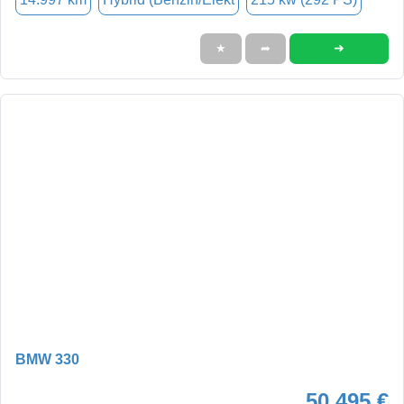
➜
★
➦
BMW 330
50.495 €