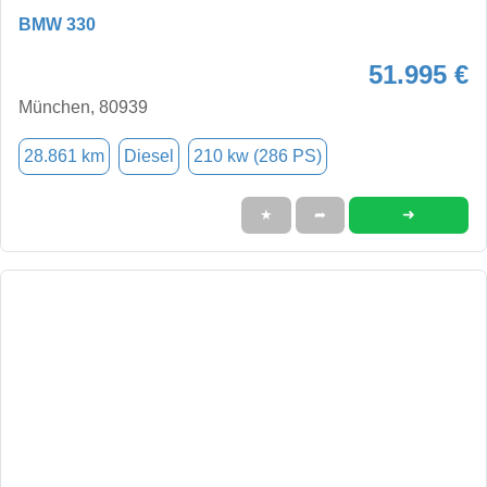
BMW 330
51.995 €
München, 80939
28.861 km
Diesel
210 kw (286 PS)
➜
★
➦