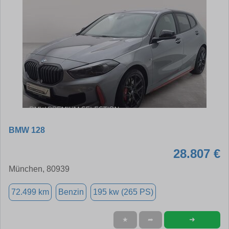
BMW 128
28.807 €
München, 80939
72.499 km
Benzin
195 kw (265 PS)
➜
★
➦