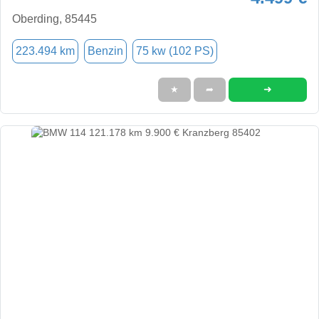
Oberding, 85445
223.494 km
Benzin
75 kw (102 PS)
➜
★
➦