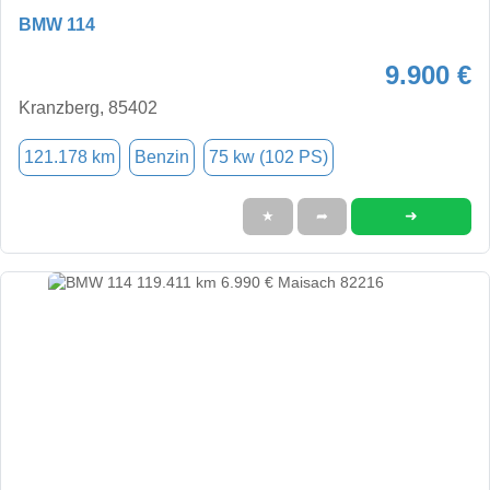
BMW 114
9.900 €
Kranzberg, 85402
121.178 km
Benzin
75 kw (102 PS)
➜
★
➦