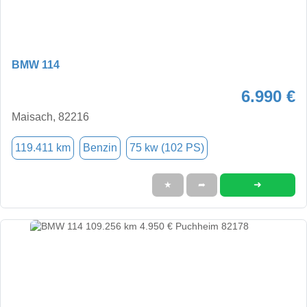
BMW 114
6.990 €
Maisach, 82216
119.411 km
Benzin
75 kw (102 PS)
➜
★
➦