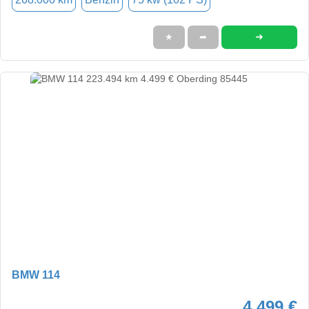
➜
★
➦
BMW 114
4.499 €