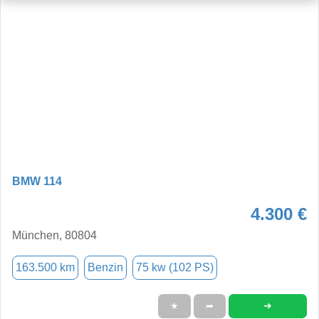
BMW 114
4.300 €
München, 80804
163.500 km
Benzin
75 kw (102 PS)
➜
★
➦