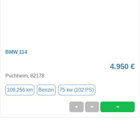
BMW 114
4.950 €
Puchheim, 82178
109.256 km
Benzin
75 kw (102 PS)
➜
★
➦