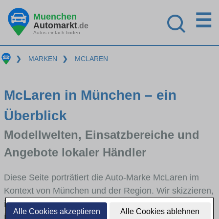
☰
Muenchen
Automarkt
.de
Autos einfach finden
❯
MARKEN
❯
MCLAREN
McLaren in München – ein
Überblick
Modellwelten, Einsatzbereiche und
Angebote lokaler Händler
Diese Seite porträtiert die Auto-Marke McLaren im
Kontext von München und der Region. Wir skizzieren,
in welchen Fahrzeugklassen McLaren stark vertreten
Alle Cookies akzeptieren
Alle Cookies ablehnen
ist, welche Modellreihen häufig im Stadt- und