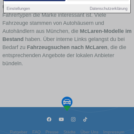
Umlandverkehr zu sehen sind und für welche
Einstellungen
Datenschutzerklärung
Fahrertypen die Marke interessant ist. Viele
Fahrzeuge stammen von Autohäusern und
Autohändlern aus München, die
McLaren-Modelle im
Bestand
haben. Über interne Links gelangst du bei
Bedarf zu
Fahrzeugsuchen nach McLaren
, die die
entsprechenden Angebote der lokalen Anbieter
bündeln.
Ratgeber
FAQ
Presse
Städte
Über Uns
Impressum