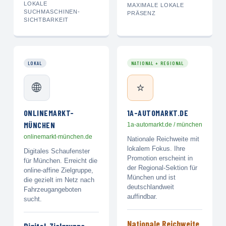
LOKALE
MAXIMALE LOKALE
SUCHMASCHINEN-
PRÄSENZ
SICHTBARKEIT
LOKAL
NATIONAL + REGIONAL
🌐
⭐
ONLINEMARKT-
1A-AUTOMARKT.DE
MÜNCHEN
1a-automarkt.de / münchen
onlinemarkt-münchen.de
Nationale Reichweite mit
lokalem Fokus. Ihre
Digitales Schaufenster
Promotion erscheint in
für München. Erreicht die
der Regional-Sektion für
online-affine Zielgruppe,
München und ist
die gezielt im Netz nach
deutschlandweit
Fahrzeugangeboten
auffindbar.
sucht.
Nationale Reichweite