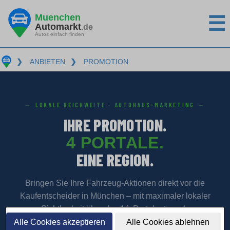
Muenchen
☰
Automarkt
.de
Autos einfach finden
❯
ANBIETEN
❯
PROMOTION
LOKALE REICHWEITE · AUTOHAUS-MARKETING
IHRE PROMOTION.
4 PORTALE.
EINE REGION.
Bringen Sie Ihre Fahrzeug-Aktionen direkt vor die
Kaufentscheider in München – mit maximaler lokaler
Sichtbarkeit über das 1A-Portalnetzwerk.
Alle Cookies akzeptieren
Alle Cookies ablehnen