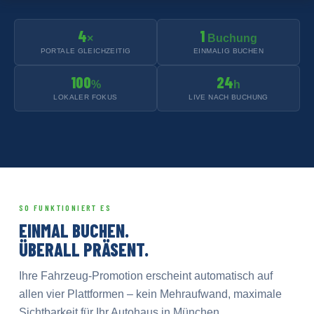
4
1
×
Buchung
PORTALE GLEICHZEITIG
EINMALIG BUCHEN
100
24
%
h
LOKALER FOKUS
LIVE NACH BUCHUNG
SO FUNKTIONIERT ES
EINMAL BUCHEN.
ÜBERALL PRÄSENT.
Ihre Fahrzeug-Promotion erscheint automatisch auf
allen vier Plattformen – kein Mehraufwand, maximale
Sichtbarkeit für Ihr Autohaus in München.