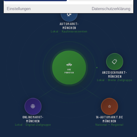
Einstellungen
Datenschutzerklärung
🏠
AUTOMARKT-
MÜNCHEN
Lokal · Kaufinteressenten
📋
🚗
IHRE
ANZEIGENMARKT-
PROMOTION
MÜNCHEN
Lokal · Breite Zielgruppe
🌐
⭐
ONLINEMARKT-
1A-AUTOMARKT.DE
MÜNCHEN
MÜNCHEN
Lokal · Digital-Zielgruppe
National + Regional