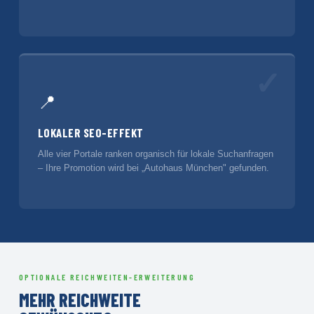
✓
📍
LOKALER SEO-EFFEKT
Alle vier Portale ranken organisch für lokale Suchanfragen
– Ihre Promotion wird bei „Autohaus München" gefunden.
OPTIONALE REICHWEITEN-ERWEITERUNG
MEHR REICHWEITE